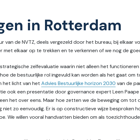
gen in Rotterdam
 van de NVTZ, deels vergezeld door het bureau, bij elkaar vo
 met elkaar op te trekken en te verkennen of we nog de goed
rategische zelfevaluatie waarin niet alleen het functionere
oe de bestuurlijke rol ingevuld kan worden als het gaat om
n het licht van het
Advies Bestuurlijke horizon 2030
van de par
atie ook een presentatie door governance expert Leen Paape
ereen het over eens. Maar hoe zetten we de beweging om tot d
niet zo eenvoudig. Er is op constructieve wijze besproken ho
 toe. We willen vooral handvatten bieden om als toezichthoude