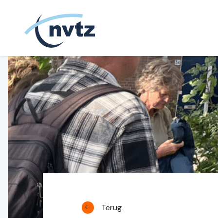
NVTZ
Terug