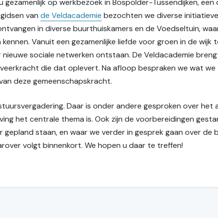
 gezamenlijk op werkbezoek in Bospolder-Tussendijken, een 
 gidsen van
de Veldacademie
bezochten we diverse initiatieven
k ontvangen in diverse buurthuiskamers en de Voedseltuin, wa
 kennen. Vanuit een gezamenlijke liefde voor groen in de wijk 
 er nieuwe sociale netwerken ontstaan. De Veldacademie bren
eerkracht die dat oplevert. Na afloop bespraken we wat we 
n van deze gemeenschapskracht.
estuursvergadering. Daar is onder andere gesproken over he
ing het centrale thema is. Ook zijn de voorbereidingen gest
aar gepland staan, en waar we verder in gesprek gaan over de b
rover volgt binnenkort. We hopen u daar te treffen!