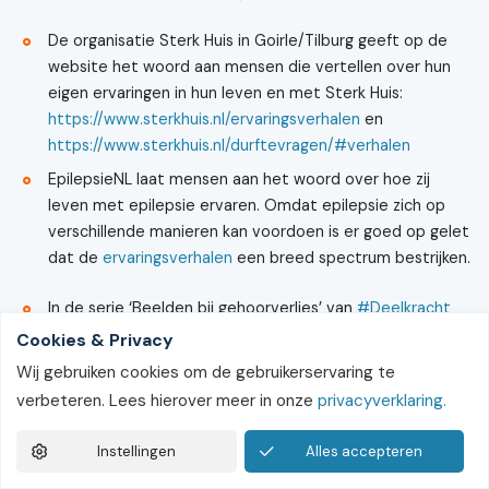
De organisatie Sterk Huis in Goirle/Tilburg geeft op de
website het woord aan mensen die vertellen over hun
eigen ervaringen in hun leven en met Sterk Huis:
https://www.sterkhuis.nl/ervaringsverhalen
en
https://www.sterkhuis.nl/durftevragen/#verhalen
EpilepsieNL laat mensen aan het woord over hoe zij
leven met epilepsie ervaren. Omdat epilepsie zich op
verschillende manieren kan voordoen is er goed op gelet
dat de
ervaringsverhalen
een breed spectrum bestrijken.
In de serie ‘Beelden bij gehoorverlies’ van
#Deelkracht
vertellen mensen met gehoorverlies over hun leven en
Cookies & Privacy
de keuzes die zij hebben gemaakt, zie:
Wij gebruiken cookies om de gebruikerservaring te
https://www.deelkracht.nl/beeldenbijgehoorverlies/
verbeteren. Lees hierover meer in onze
privacyverklaring.
Via de
Patient journey Stomavereniging
wisselen
mensen hun ervaringen uit.
Instellingen
Alles accepteren
Een film voor jonge verpleeghuisbewoners die informatie