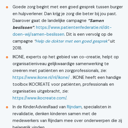
Goede zorg begint met een goed gesprek tussen burger
en hulpverlener. Dan krijg je zorg die beter bij jou past.
Daarover gaat de landelijke campagne
“Samen
beslissen”
:
https://www.patientenfederatie.nl/dit-
doen-wij/samen-beslissen
. Dit is een vervolg op de
campagne
“
Help de dokter met een goed gesprek
”
uit
2018.
IKONE, experts op het gebied van co-creatie, helpt op
organisatieniveau gelijkwaardige samenwerking te
creëren met patiënten en zorgprofessionals, zie:
https://www.ikone.nl/nl/ikone/
. IKONE heeft een handige
toolbox IKOCREATE voor patiënten, professionals en
organisaties uitgebracht, zie:
https://www.ikocreate.com/
.
In de KinderAdviesRaad van
Rijndam
, specialisten in
revalidatie, denken kinderen samen met de
medewerkers van Rijndam mee over onderwerpen die zij
belangrijk vinden.