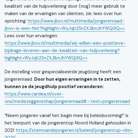
kwaliteit van de hulpverlening door (nog) meer gebruik te
maken van de ervaringen van cliënten, zie: lees over hun
oprichting:
https://www.jbov.nl/multimedia/jongerenraad-
jbov-is-een-feit?highlight=WyJqb25nZXJlbnJhYWQiXQ==
Lees over hun ervaringen:
https://www.jbov.nl/multimedia/wij-willen-een-positieve-
bijdrage-leveren-aan-de-kwaliteit-van-hulpverlening?
highlight=WyJqb25nZXJlbnJhYWQiXQ==
De instelling voor gespecialiseerde jeugdzorg heeft een
jongerenraad.
Door hun eigen ervaringen in te zetten,
kunnen ze de jeugdhulp positief veranderen:
https://www.cardea.nl/over-
ons/medezeggenschap/jongerenraad#:~:text=jongerenraad
“Neem jongeren vanaf het begin mee bij beleidsvorming!” is
het leerpunt van de jongerentop Noord Holland gehouden in
2021:
https://stemvandejongeren.nl/beleid/jongerentop-nhn-
2021/