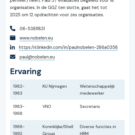
perifeer) heeft Paul 37 evaluaties begeleid voor 18
organisaties. In de GGZ ten slotte, gaat het tot
2025 om 12 opdrachten voor zes organisaties.
06-53811831
www.nobelen.eu
https:/nl.linkedin.com/in/paulnobelen-286a0358
paul@nobelen.eu
Ervaring
1982-
KU Nijmegen
Wetenschappelijk
1983
medewerker
1983-
VNO
Secretaris
1988
1988-
Koninklijke/Shell
Diverse functies in
1992
Group
HRM