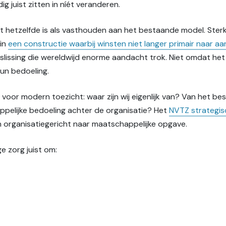
g juist zitten in níét veranderen.
t hetzelfde is als vasthouden aan het bestaande model. Sterker
 in
een constructie waarbij winsten niet langer primair naar 
eslissing die wereldwijd enorme aandacht trok. Niet omdat het f
hun bedoeling.
g voor modern toezicht: waar zijn wij eigenlijk van? Van het 
elijke bedoeling achter de organisatie? Het
NVTZ strategi
an organisatiegericht naar maatschappelijke opgave.
 zorg juist om: