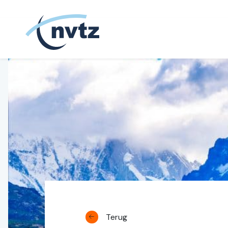
NVTZ
Terug