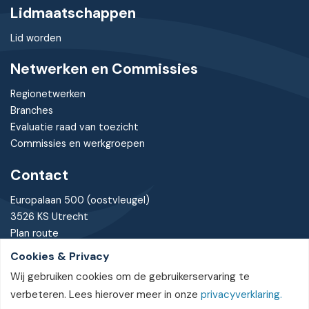
Lidmaatschappen
Lid worden
Netwerken en Commissies
Regionetwerken
Branches
Evaluatie raad van toezicht
Commissies en werkgroepen
Contact
Europalaan 500 (oostvleugel)
3526 KS Utrecht
Plan route
Cookies & Privacy
030 - 7370085
Wij gebruiken cookies om de gebruikerservaring te
bureau@nvtz.nl
verbeteren. Lees hierover meer in onze
privacyverklaring.