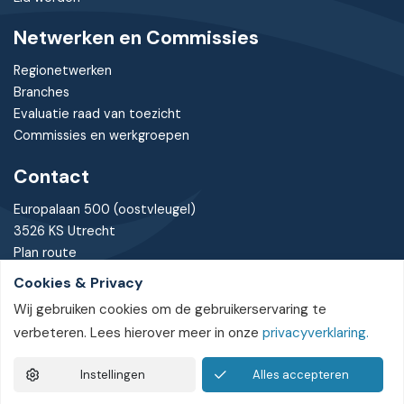
Netwerken en Commissies
Regionetwerken
Branches
Evaluatie raad van toezicht
Commissies en werkgroepen
Contact
Europalaan 500 (oostvleugel)
3526 KS Utrecht
Plan route
Cookies & Privacy
030 - 7370085
Wij gebruiken cookies om de gebruikerservaring te
bureau@nvtz.nl
verbeteren. Lees hierover meer in onze
privacyverklaring.
Instellingen
Alles accepteren
Privacyverklaring