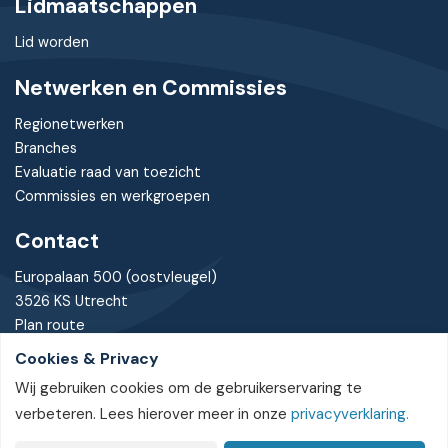
Lidmaatschappen
Lid worden
Netwerken en Commissies
Regionetwerken
Branches
Evaluatie raad van toezicht
Commissies en werkgroepen
Contact
Europalaan 500 (oostvleugel)
3526 KS Utrecht
Plan route
Cookies & Privacy
030 - 7370085
Wij gebruiken cookies om de gebruikerservaring te
bureau@nvtz.nl
verbeteren. Lees hierover meer in onze
privacyverklaring.