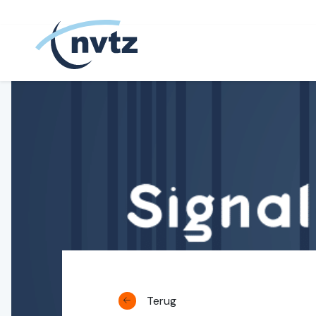
NVTZ
Terug