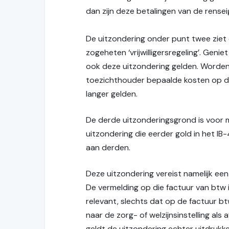
dan zijn deze betalingen van de rensei
De uitzondering onder punt twee ziet o
zogeheten ‘vrijwilligersregeling’. Gen
ook deze uitzondering gelden. Worden 
toezichthouder bepaalde kosten op dec
langer gelden.
De derde uitzonderingsgrond is voor m
uitzondering die eerder gold in het I
aan derden.
Deze uitzondering vereist namelijk een
De vermelding op die factuur van btw i
relevant, slechts dat op de factuur bt
naar de zorg- of welzijnsinstelling al
geldt de uitzondering echter uitdrukkel