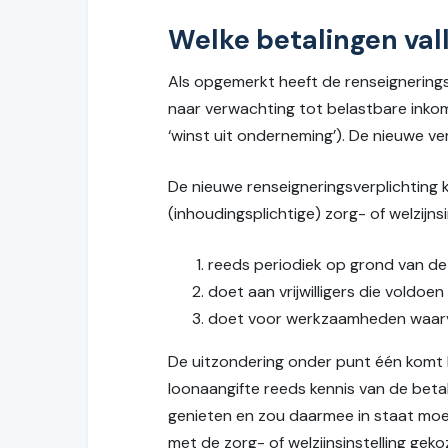
Welke betalingen val
Als opgemerkt heeft de renseignerings
naar verwachting tot belastbare inkoms
‘winst uit onderneming’). De nieuwe ver
De nieuwe renseigneringsverplichting k
(inhoudingsplichtige) zorg- of welzijnsi
reeds periodiek op grond van de 
doet aan vrijwilligers die voldoen 
doet voor werkzaamheden waarvoor
De uitzondering onder punt één komt l
loonaangifte reeds kennis van de betal
genieten en zou daarmee in staat moe
met de zorg- of welzijnsinstelling gek