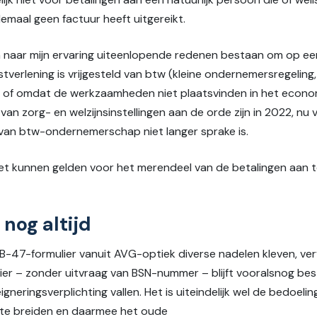
maal geen factuur heeft uitgereikt.
n naar mijn ervaring uiteenlopende redenen bestaan om op ee
erlening is vrijgesteld van btw (kleine ondernemersregeling, v
a) of omdat de werkzaamheden niet plaatsvinden in het econ
van zorg- en welzijnsinstellingen aan de orde zijn in 2022, nu 
t van btw-ondernemerschap niet langer sprake is.
et kunnen gelden voor het merendeel van de betalingen aan 
nog altijd
B-47-formulier vanuit AVG-optiek diverse nadelen kleven, ver
lier – zonder uitvraag van BSN-nummer – blijft vooralsnog bes
gneringsverplichting vallen. Het is uiteindelijk wel de bedoel
t te breiden en daarmee het oude