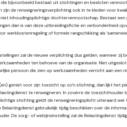
die bijvoorbeeld bestaat uit stichtingen en besloten venno
 zijn de renseigneringsverplichting ook in te kleden voor kwa
et inhoudingsplichtige dochtervennootschap. Bestaat een gr
htingen dan is van deze uitbreidingsfictie en verbondenheid o
oor werkkostenregeling of formele rangschikking als ‘samenwe
stellingen zal de nieuwe verplichting dus gelden, wanneer zij b
rkzaamheden ten behoeve van de organisatie. Niet uitgeslote
rlijke persoon die zien op werkzaamheden verricht aan een nie
) geniet voor zijn toezicht op zo’n stichting, dan lijkt het pl
lastingdienst te renseigneren. In zoverre de toezichthouder b
htige stichting geldt de renseigneringsplicht uiteraard wel.
 Belastingdienst gebruikelijk tijdig beschikken over de informa
er. De zorg- of welzijnsinstelling zal de Belastingdienst tijd