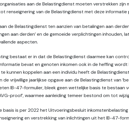
sorganisaties aan de Belastingdienst moeten verstrekken zijn 
tot renseignering van de Belastingdienst met deze informatie 
aan de Belastingdienst ten aanzien van betalingen aan derden 
ngen aan derden’ en de gemoeide verplichtingen inhouden, late
allende aspecten.
hting bestaat er in dat de Belastingdienst daarmee kan contro
 informatie bevat en genoten inkomen ook in de heffing wordt
k te kunnen koppelen aan een individu heeft de Belastingdien
 de vrijwillige jaarlijkse opgave aan de Belastingdienst van ‘b
ten IB-47-formulier, bleek geen wettelijke basis te bestaan 
‘AVG-proof’, waarmee aanleiding temeer bestond om tot wijzig
e basis is per 2022 het Uitvoeringsbesluit inkomstenbelasting 2
nseignering en verstrekking van inlichtingen uit het IB-47-for