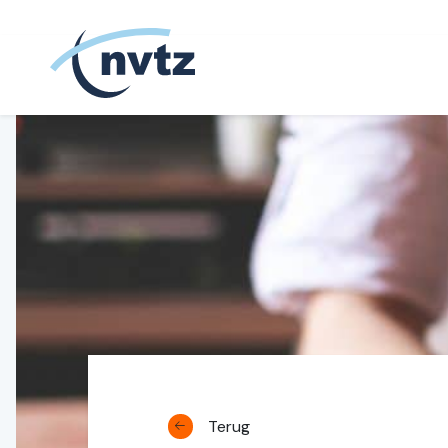
NVTZ
Terug