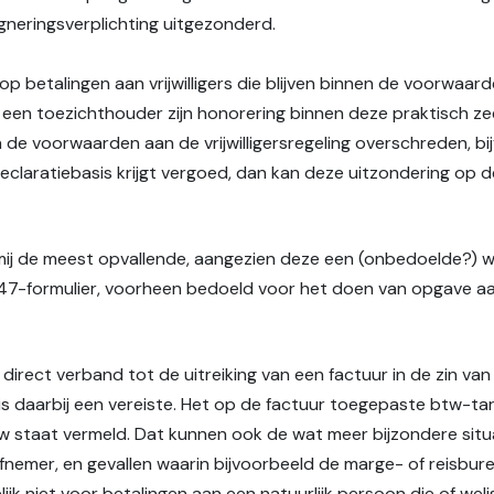
gneringsverplichting uitgezonderd.
p betalingen aan vrijwilligers die blijven binnen de voorwaar
iet een toezichthouder zijn honorering binnen deze praktisch
de voorwaarden aan de vrijwilligersregeling overschreden, b
laratiebasis krijgt vergoed, dan kan deze uitzondering op de
ij de meest opvallende, aangezien deze een (onbedoelde?) wij
B-47-formulier, voorheen bedoeld voor het doen van opgave aa
 direct verband tot de uitreiking van een factuur in de zin v
s daarbij een vereiste. Het op de factuur toegepaste btw-tarie
w staat vermeld. Dat kunnen ook de wat meer bijzondere situat
s afnemer, en gevallen waarin bijvoorbeeld de marge- of reisbu
ijk niet voor betalingen aan een natuurlijk persoon die of wel