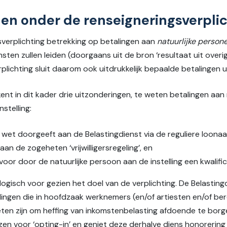
len onder de renseigneringsverpli
verplichting betrekking op betalingen aan
natuurlijke persone
ten zullen leiden (doorgaans uit de bron ‘resultaat uit over
plichting sluit daarom ook uitdrukkelijk bepaalde betalingen ui
ent in dit kader drie uitzonderingen, te weten betalingen aan 
nstelling:
wet doorgeeft aan de Belastingdienst via de reguliere loonaa
aan de zogeheten ‘vrijwilligersregeling’, en
 door de natuurlijke persoon aan de instelling een kwalific
ogisch voor gezien het doel van de verplichting. De Belasting
ingen die in hoofdzaak werknemers (en/of artiesten en/of ber
ten zijn om heffing van inkomstenbelasting afdoende te bor
ozen voor ‘opting-in’ en geniet deze derhalve diens honorerin