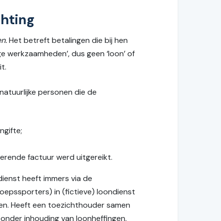
chting
n.
Het betreft betalingen die bij hen
ige werkzaamheden’, dus geen ‘loon’ of
t.
natuurlijke personen die de
ngifte;
erende factuur werd uitgereikt.
dienst heeft immers via de
oepssporters) in (fictieve) loondienst
gen. Heeft een toezichthouder samen
g onder inhouding van loonheffingen,