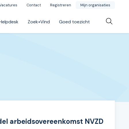
Vacatures
Contact
Registreren
Mijn organisaties
Helpdesk
Zoek+Vind
Goed toezicht
odel arbeidsovereenkomst NVZD