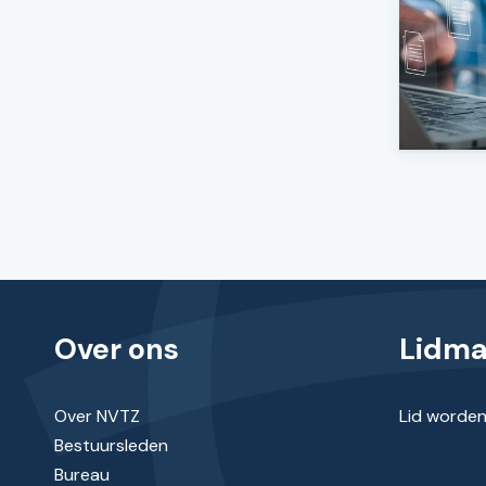
Over ons
Lidm
Over NVTZ
Lid worde
Bestuursleden
Bureau