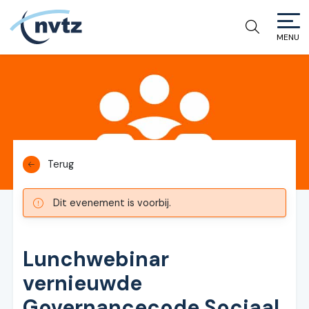
MENU
NVTZ
Terug
Dit evenement is voorbij.
Lunchwebinar
vernieuwde
Governancecode Sociaal