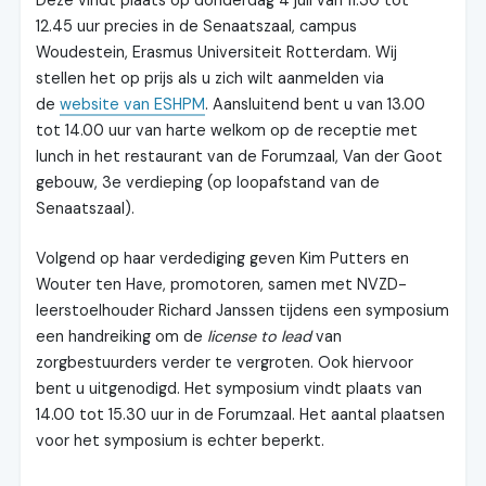
Deze vindt plaats op donderdag 4 juli van 11.30 tot
12.45 uur precies in de Senaatszaal, campus
Woudestein, Erasmus Universiteit Rotterdam. Wij
stellen het op prijs als u zich wilt aanmelden via
de
website van ESHPM
. Aansluitend bent u van 13.00
tot 14.00 uur van harte welkom op de receptie met
lunch in het restaurant van de Forumzaal, Van der Goot
gebouw, 3e verdieping (op loopafstand van de
Senaatszaal).
Volgend op haar verdediging geven Kim Putters en
Wouter ten Have, promotoren, samen met NVZD-
leerstoelhouder Richard Janssen tijdens een symposium
een handreiking om de
license to lead
van
zorgbestuurders verder te vergroten. Ook hiervoor
bent u uitgenodigd. Het symposium vindt plaats van
14.00 tot 15.30 uur in de Forumzaal. Het aantal plaatsen
voor het symposium is echter beperkt.