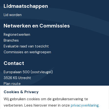
Lidmaatschappen
Lid worden
Netwerken en Commissies
Regionetwerken
Branches
Evaluatie raad van toezicht
Commissies en werkgroepen
Contact
Europalaan 500 (oostvleugel)
3526 KS Utrecht
Plan route
Cookies & Privacy
030 - 7370085
Wij gebruiken cookies om de gebruikerservaring te
bureau@nvtz.nl
verbeteren. Lees hierover meer in onze
privacyverklaring.