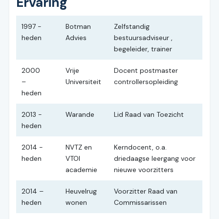
Ervaring
1997 -
Botman
Zelfstandig
heden
Advies
bestuursadviseur ,
begeleider, trainer
2000
Vrije
Docent postmaster
–
Universiteit
controllersopleiding
heden
2013 -
Warande
Lid Raad van Toezicht
heden
2014 -
NVTZ en
Kerndocent, o.a.
heden
VTOI
driedaagse leergang voor
academie
nieuwe voorzitters
2014 –
Heuvelrug
Voorzitter Raad van
heden
wonen
Commissarissen