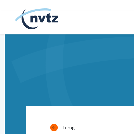
NVTZ
Terug