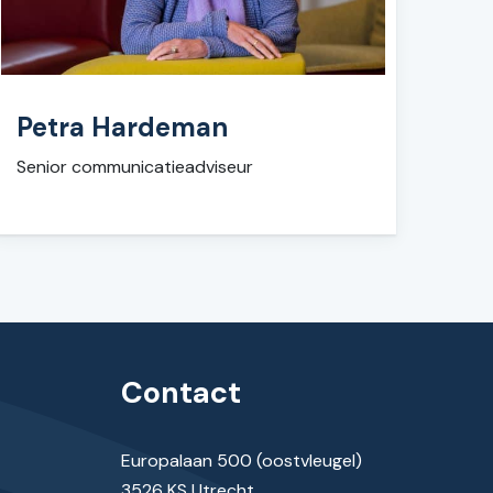
Petra Hardeman
Senior communicatieadviseur
Contact
Europalaan 500 (oostvleugel)
3526 KS Utrecht