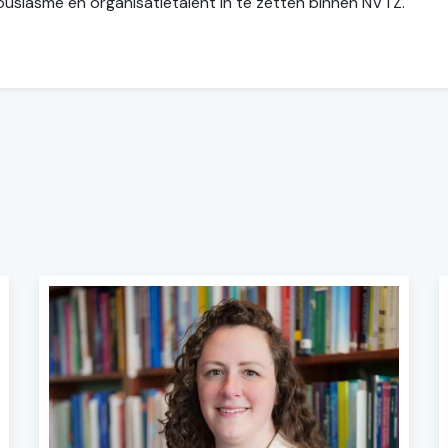
thousiasme en organisatietalent in te zetten binnen NVTZ.