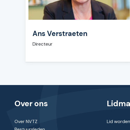
Ans Verstraeten
Directeur
Over ons
Lidm
Over NVTZ
Lid worde
Bestuursleden