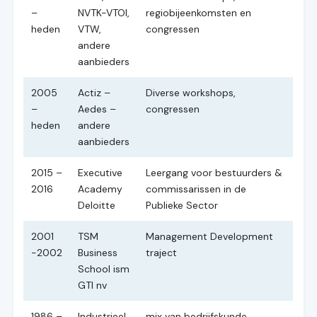
–
NVTK-VTOI,
regiobijeenkomsten en
heden
VTW,
congressen
andere
aanbieders
2005
Actiz –
Diverse workshops,
–
Aedes –
congressen
heden
andere
aanbieders
2015 –
Executive
Leergang voor bestuurders &
2016
Academy
commissarissen in de
Deloitte
Publieke Sector
2001
TSM
Management Development
-2002
Business
traject
School ism
GTI nv
1986 –
Industrieel
mix van bedrijfskunde,