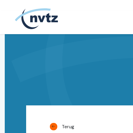
NVTZ
Terug