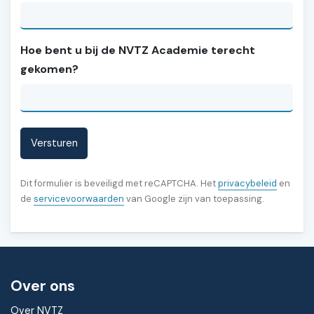
Hoe bent u bij de NVTZ Academie terecht
gekomen?
(opent i
Dit formulier is beveiligd met reCAPTCHA. Het
privacybeleid
en
(opent in nieuw tabblad)
de
servicevoorwaarden
van Google zijn van toepassing.
Over ons
Over NVTZ