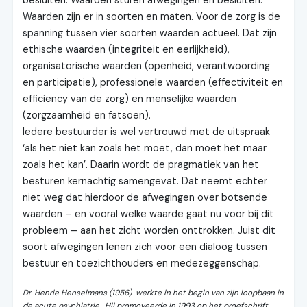
besluiten. Waarden sturen afwegingen en besluiten.
Waarden zijn er in soorten en maten. Voor de zorg is de
spanning tussen vier soorten waarden actueel. Dat zijn
ethische waarden (integriteit en eerlijkheid),
organisatorische waarden (openheid, verantwoording
en participatie), professionele waarden (effectiviteit en
efficiency van de zorg) en menselijke waarden
(zorgzaamheid en fatsoen).
Iedere bestuurder is wel vertrouwd met de uitspraak
‘als het niet kan zoals het moet, dan moet het maar
zoals het kan’. Daarin wordt de pragmatiek van het
besturen kernachtig samengevat. Dat neemt echter
niet weg dat hierdoor de afwegingen over botsende
waarden – en vooral welke waarde gaat nu voor bij dit
probleem – aan het zicht worden onttrokken. Juist dit
soort afwegingen lenen zich voor een dialoog tussen
bestuur en toezichthouders en medezeggenschap.
Dr. Henrie Henselmans (1956) werkte in het begin van zijn loopbaan in
de acute psychiatrie. Hij promoveerde in 1993 op het proefschrift