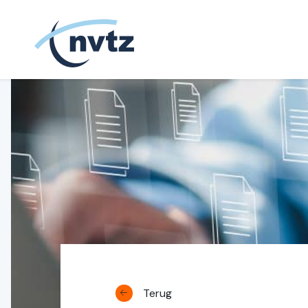
NVTZ
Terug