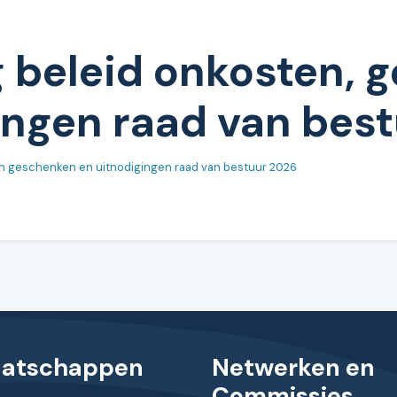
 beleid onkosten, 
ingen raad van bes
en geschenken en uitnodigingen raad van bestuur 2026
aatschappen
Netwerken en
Commissies