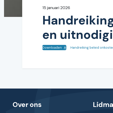
15 januari 2026
Handreiking
en uitnodig
Downloaden
Handreiking beleid onkost
Over ons
Lidm