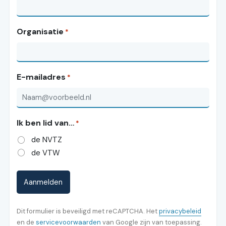
Organisatie
*
E-mailadres
*
Ik ben lid van…
*
de NVTZ
de VTW
(opent 
Dit formulier is beveiligd met reCAPTCHA. Het
privacybeleid
(opent in nieuw tabblad)
en de
servicevoorwaarden
van Google zijn van toepassing.