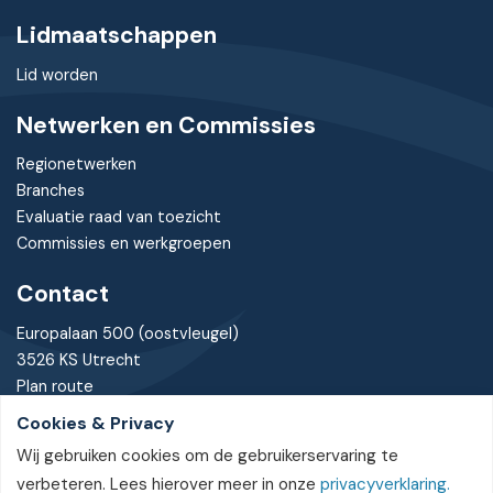
Lidmaatschappen
Lid worden
Netwerken en Commissies
Regionetwerken
Branches
Evaluatie raad van toezicht
Commissies en werkgroepen
Contact
Europalaan 500 (oostvleugel)
3526 KS Utrecht
Plan route
Cookies & Privacy
030 - 7370085
Wij gebruiken cookies om de gebruikerservaring te
bureau@nvtz.nl
verbeteren. Lees hierover meer in onze
privacyverklaring.