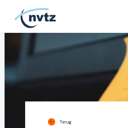
NVTZ
Terug