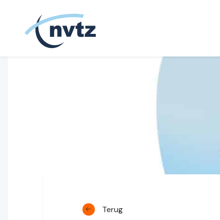
NVTZ
Terug