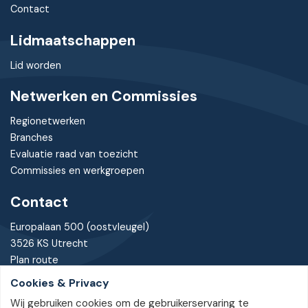
Contact
Lidmaatschappen
Lid worden
Netwerken en Commissies
Regionetwerken
Branches
Evaluatie raad van toezicht
Commissies en werkgroepen
Contact
Europalaan 500 (oostvleugel)
3526 KS Utrecht
Plan route
Cookies & Privacy
030 - 7370085
Wij gebruiken cookies om de gebruikerservaring te
bureau@nvtz.nl