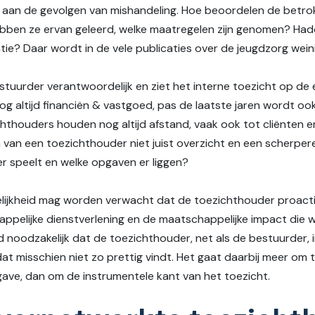
d aan de gevolgen van mishandeling. Hoe beoordelen de betr
hebben ze ervan geleerd, welke maatregelen zijn genomen? Had
atie? Daar wordt in de vele publicaties over de jeugdzorg we
estuurder verantwoordelijk en ziet het interne toezicht op de 
og altijd financiën & vastgoed, pas de laatste jaren wordt ook
chthouders houden nog altijd afstand, vaak ook tot cliënten 
van een toezichthouder niet juist overzicht en een scherper
t er speelt en welke opgaven er liggen?
akelijkheid mag worden verwacht dat de toezichthouder proacti
elijke dienstverlening en de maatschappelijke impact die w
ijd noodzakelijk dat de toezichthouder, net als de bestuurder, 
dat misschien niet zo prettig vindt. Het gaat daarbij meer om
gave, dan om de instrumentele kant van het toezicht.