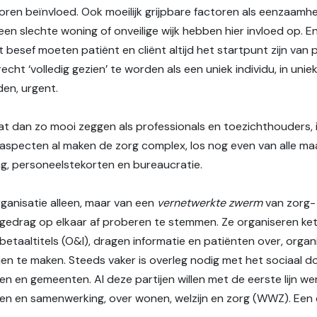
ren beïnvloed. Ook moeilijk grijpbare factoren als eenzaamheid, 
n slechte woning of onveilige wijk hebben hier invloed op. En
 besef moeten patiënt en cliënt altijd het startpunt zijn van p
echt ‘volledig gezien’ te worden als een uniek individu, in unie
en, urgent.
at dan zo mooi zeggen als professionals en toezichthouders, 
ze aspecten al maken de zorg complex, los nog even van alle ma
ing, personeelstekorten en bureaucratie.
ganisatie alleen, maar van een
vernetwerkte zwerm
van zorg- 
gedrag op elkaar af proberen te stemmen. Ze organiseren ketens
taaltitels (O&I), dragen informatie en patiënten over, organ
ijen te maken. Steeds vaker is overleg nodig met het sociaal d
gen en gemeenten. Al deze partijen willen met de eerste lijn 
 en samenwerking, over wonen, welzijn en zorg (WWZ). Een der