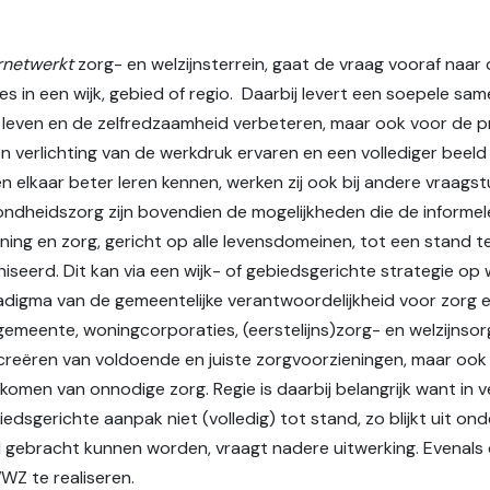
rnetwerkt
zorg- en welzijnsterrein, gaat de vraag vooraf naa
s in een wijk, gebied of regio. Daarbij levert een soepele sa
an leven en de zelfredzaamheid verbeteren, maar ook voor de p
n verlichting van de werkdruk ervaren en een vollediger beeld
en elkaar beter leren kennen, werken zij ook bij andere vraag
ondheidszorg zijn bovendien de mogelijkheden die de informel
ing en zorg, gericht op alle levensdomeinen, tot een stand t
niseerd. Dit kan via een wijk- of gebiedsgerichte strategie op 
adigma van de gemeentelijke verantwoordelijkheid voor zorg en
gemeente, woningcorporaties, (eerstelijns)zorg- en welzijnsor
het creëren van voldoende en juiste zorgvoorzieningen, maar oo
omen van onnodige zorg. Regie is daarbij belangrijk want in
iedsgerichte aanpak niet (volledig) tot stand, zo blijkt uit 
d gebracht kunnen worden, vraagt nadere uitwerking. Evenals d
WZ te realiseren.