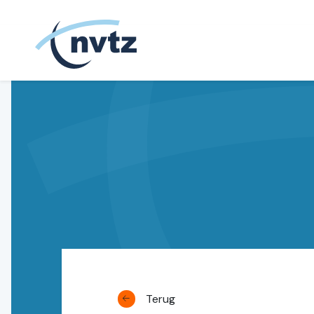
NVTZ
Terug