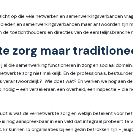
ezicht op die vele netwerken en samenwerkingsverbanden vrag
ebieden en samenwerkingsverbanden maar antwoorden zijn moeil
de toezichthouders en directies van de eerstelijnsbranche ni
e zorg maar traditione
al die samenwerking functioneren in zorg en sociaal domein. E
netwerkte zorg niet makkelijk. En de professionals, bestuurder
 is verantwoordelijk? Wie doet wat? En werken we nog aan de
nodig – een verzekeraar, een overheid, een inspectie – die he
dt is wat de vernetwerkte zorg en welzijn betekent voor het 
s nog aanspreekbaar in een veld dat integraal probeert te 
t. Er kunnen 15 organisaties bij een gezin betrokken zijn – jeug