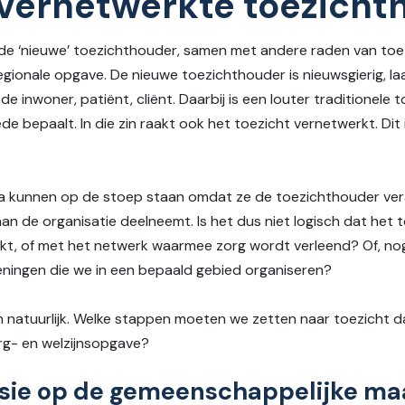
’ vernetwerkte toezich
 de ‘nieuwe’ toezichthouder, samen met andere raden van toez
egionale opgave. De nieuwe toezichthouder is nieuwsgierig, la
e inwoner, patiënt, cliënt. Daarbij is een louter traditionele
e bepaalt. In die zin raakt ook het toezicht vernetwerkt. Dit 
edia kunnen op de stoep staan omdat ze de toezichthouder ve
n de organisatie deelneemt. Is het dus niet logisch dat het
kt, of met het netwerk waarmee zorg wordt verleend? Of, nog 
ieningen die we in een bepaald gebied organiseren?
n natuurlijk. Welke stappen moeten we zetten naar toezicht 
rg- en welzijnsopgave?
 visie op de gemeenschappelijke m