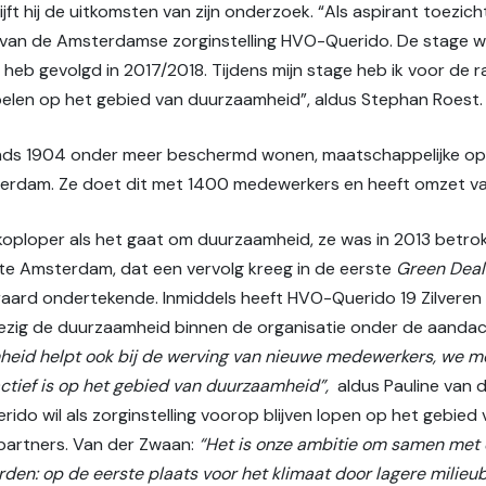
ijft hij de uitkomsten van zijn onderzoek. “Als aspirant toezi
t van de Amsterdamse zorginstelling HVO-Querido. De stage w
rs heb gevolgd in 2017/2018. Tijdens mijn stage heb ik voor d
pelen op het gebied van duurzaamheid”, aldus Stephan Roest.
sinds 1904 onder meer beschermd wonen, maatschappelijke o
erdam. Ze doet dit met 1400 medewerkers en heeft omzet van 
koploper als het gaat om duurzaamheid, ze was in 2013 betro
e Amsterdam, dat een vervolg kreeg in de eerste
Green Deal
ard ondertekende. Inmiddels heeft HVO-Querido 19 Zilveren M
bezig de duurzaamheid binnen de organisatie onder de aandac
eid helpt ook bij de werving van nieuwe medewerkers, we me
ctief is op het gebied van duurzaamheid”,
aldus Pauline van d
ido wil als zorginstelling voorop blijven lopen op het gebie
artners. Van der Zwaan:
“Het is onze ambitie om samen met 
rden: op de eerste plaats voor het klimaat door lagere milieu