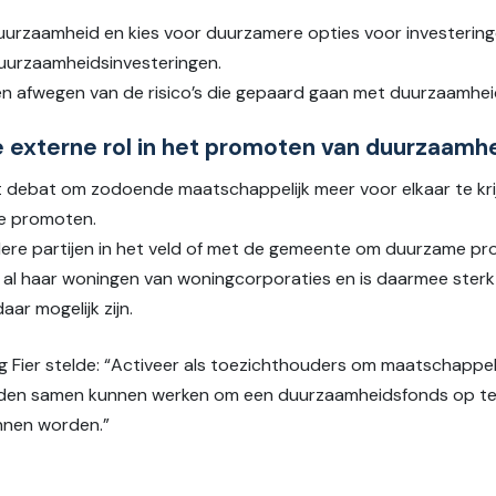
duurzaamheid en kies voor duurzamere opties voor investerin
duurzaamheidsinvesteringen.
 en afwegen van de risico’s die gepaard gaan met duurzaamhei
e externe rol in het promoten van duurzaamh
t debat om zodoende maatschappelijk meer voor elkaar te kr
te promoten.
e partijen in het veld of met de gemeente om duurzame proje
al haar woningen van woningcorporaties en is daarmee sterk a
r mogelijk zijn.
ng Fier stelde: “Activeer als toezichthouders om maatschappeli
uden samen kunnen werken om een duurzaamheidsfonds op te r
nnen worden.”