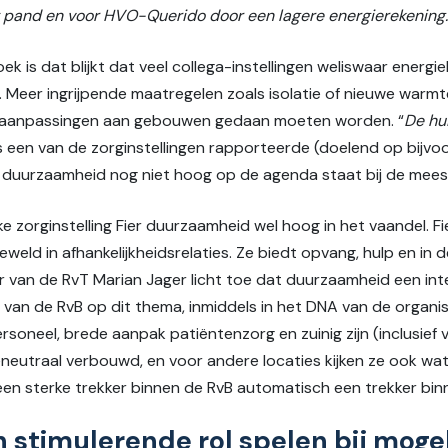
 pand en voor HVO-Querido door een lagere energierekening.
ek is dat blijkt dat veel collega-instellingen weliswaar ener
. Meer ingrijpende maatregelen zoals isolatie of nieuwe war
 aanpassingen aan gebouwen gedaan moeten worden. “
De hui
ls een van de zorginstellingen rapporteerde (doelend op bijvo
at duurzaamheid nog niet hoog op de agenda staat bij de meest
e zorginstelling Fier duurzaamheid wel hoog in het vaandel. Fier
eld in afhankelijkheidsrelaties. Ze biedt opvang, hulp en in 
 van de RvT Marian Jager licht toe dat duurzaamheid een integ
van de RvB op dit thema, inmiddels in het DNA van de organisa
soneel, brede aanpak patiëntenzorg en zuinig zijn (inclusief vo
eneutraal verbouwd, en voor andere locaties kijken ze ook wat
een sterke trekker binnen de RvB automatisch een trekker bin
n stimulerende rol spelen bij moge