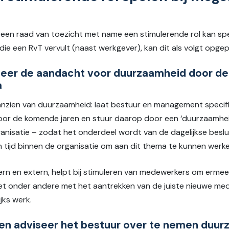
t een raad van toezicht met name een stimulerende rol kan s
’ die een RvT vervult (naast werkgever), kan dit als volgt opg
leer de aandacht voor duurzaamheid door de
a
anzien van duurzaamheid: laat bestuur en management specifie
or de komende jaren en stuur daarop door een ‘duurzaamhei
ganisatie – zodat het onderdeel wordt van de dagelijkse beslu
 tijd binnen de organisatie om aan dit thema te kunnen werken
rn en extern, helpt bij stimuleren van medewerkers om ermee
 het onder andere met het aantrekken van de juiste nieuwe me
jks werk.
en adviseer het bestuur over te nemen duur