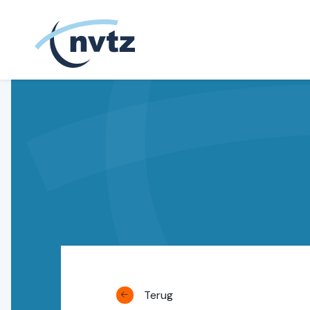
NVTZ
Terug