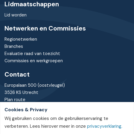
Lidmaatschappen
Lid worden
Netwerken en Commissies
Regionetwerken
Branches
Evaluatie raad van toezicht
Commissies en werkgroepen
Contact
Europalaan 500 (oostvleugel)
3526 KS Utrecht
Plan route
Cookies & Privacy
030 - 7370085
Wij gebruiken cookies om de gebruikerservaring te
bureau@nvtz.nl
verbeteren. Lees hierover meer in onze
privacyverklaring.