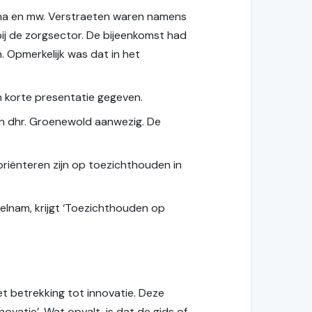
ema en mw. Verstraeten waren namens
j de zorgsector. De bijeenkomst had
. Opmerkelijk was dat in het
n korte presentatie gegeven.
n dhr. Groenewold aanwezig. De
oriënteren zijn op toezichthouden in
eelnam, krijgt ‘Toezichthouden op
et betrekking tot innovatie. Deze
ovatie’. Wat opvalt, is dat de gids of