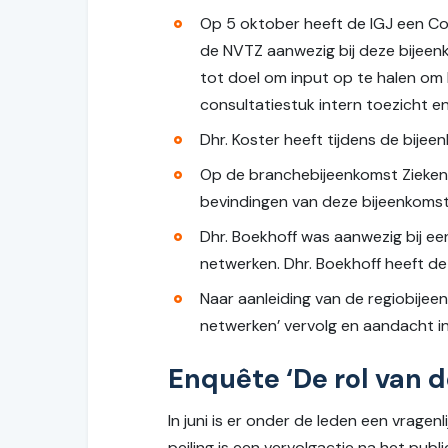
Op 5 oktober heeft de IGJ een C
de NVTZ aanwezig bij deze bijeen
tot doel om input op te halen om 
consultatiestuk intern toezicht e
Dhr. Koster heeft tijdens de bije
Op de branchebijeenkomst Zieken
bevindingen van deze bijeenkomst
Dhr. Boekhoff was aanwezig bij ee
netwerken. Dhr. Boekhoff heeft d
Naar aanleiding van de regiobijee
netwerken’ vervolg en aandacht i
Enquête ‘De rol van d
In juni is er onder de leden een vragen
peiling is een vervolgactie na het publ