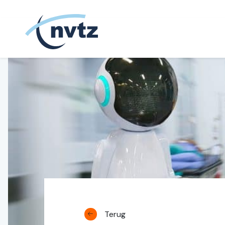
NVTZ
Terug