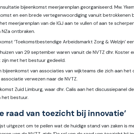
onsultatie bijeenkomst meerjarenplan georganiseerd. Mw. Yk
komst en een brede vertegenwoordiging vanuit betrokkenen bi
het meerjarenplan van de IGJ aan te vullen of aan te scherpen
n NZa ontbraken.
enkomst ‘Toekomstbestendige Arbeidsmarkt Zorg & Welzijn’ ee
huizen van 29 september waren vanuit de NVTZ dhr. Koster e
 zijn met het bestuur gedeeld.
n bijeenkomst van associaties van wijkteams die zich aan het 
e associatie verwezen naar de NVTZ.
nkomst Zuid Limburg, waar dhr. Calis aan het discussiepanel d
n het bestuur.
e raad van toezicht bij innovatie’
lijst uitgezet om te peilen wat de huidige stand van zaken is m
iceren van de NVTZ-gids ‘De rol van de raad van toezicht bij inn