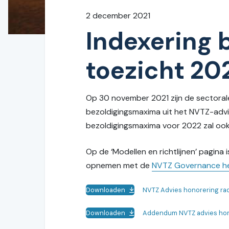
2 december 2021
Indexering 
toezicht 20
Op 30 november 2021 zijn de sectora
bezoldigingsmaxima uit het NVTZ-advie
bezoldigingsmaxima voor 2022 zal ook 
Op de ‘Modellen en richtlijnen’ pagina
opnemen met de
NVTZ Governance h
Downloaden
NVTZ Advies honorering rad
Downloaden
Addendum NVTZ advies hon