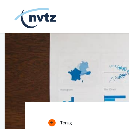
NVTZ
Terug