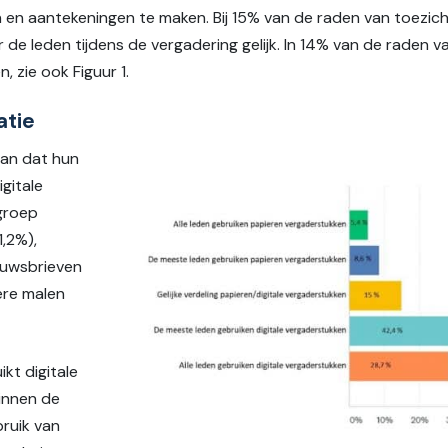
en aantekeningen te maken. Bij 15% van de raden van toezicht
 de leden tijdens de vergadering gelijk. In 14% van de raden
 zie ook Figuur 1.
atie
aan dat hun
gitale
groep
1,2%),
euwsbrieven
re malen
kt digitale
innen de
bruik van