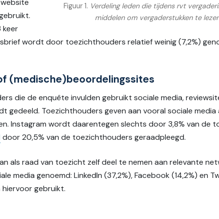
 website
Figuur 1.
Verdeling leden die tijdens rvt vergader
gebruikt.
middelen om vergaderstukken te lezen
3 keer
rief wordt door toezichthouders relatief weinig (7,2%) gen
 of (medische)beoordelingssites
uders die de enquête invulden gebruikt sociale media, reviews
dt gedeeld. Toezichthouders geven aan vooral sociale media al
en. Instagram wordt daarentegen slechts door 3,8% van de to
d
door 20,5% van de toezichthouders geraadpleegd.
n als raad van toezicht zelf deel te nemen aan relevante netw
iale media genoemd: LinkedIn (37,2%), Facebook (14,2%) en Tw
hiervoor gebruikt.