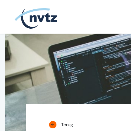
NVTZ
Terug