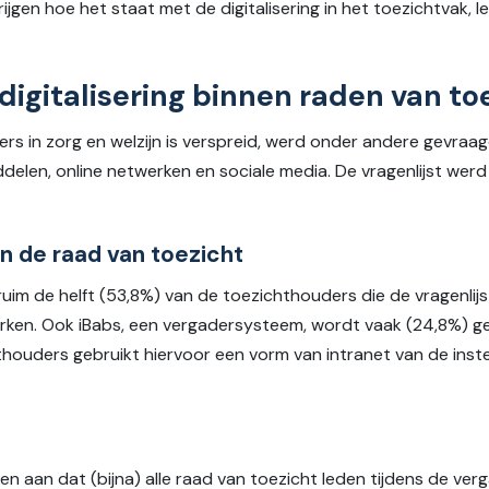
rijgen hoe het staat met de digitalisering in het toezichtvak,
igitalisering binnen raden van to
rs in zorg en welzijn is verspreid, werd onder andere gevraa
delen, online netwerken en sociale media. De vragenlijst werd 
n de raad van toezicht
ruim de helft (53,8%) van de toezichthouders die de vragenlij
en. Ook iBabs, een vergadersysteem, wordt vaak (24,8%) ge
ouders gebruikt hiervoor een vorm van intranet van de instel
 aan dat (bijna) alle raad van toezicht leden tijdens de ver